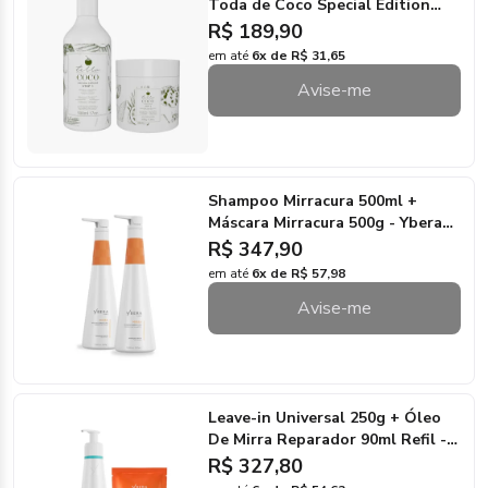
Toda de Coco Special Edition
500ml/500g - Terra Coco
R$ 189,90
em até
6x de R$ 31,65
Avise-me
Shampoo Mirracura 500ml +
Máscara Mirracura 500g - Ybera
Paris
R$ 347,90
em até
6x de R$ 57,98
Avise-me
Leave-in Universal 250g + Óleo
De Mirra Reparador 90ml Refil -
Ybera
R$ 327,80