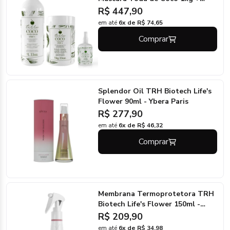
Elixir de Coco 60ml - Terra Coco
R$ 447,90
em até
6x de R$ 74,65
Comprar
Splendor Oil TRH Biotech Life's
Flower 90ml - Ybera Paris
R$ 277,90
em até
6x de R$ 46,32
Comprar
Membrana Termoprotetora TRH
Biotech Life's Flower 150ml -
Ybera Paris
R$ 209,90
em até
6x de R$ 34,98