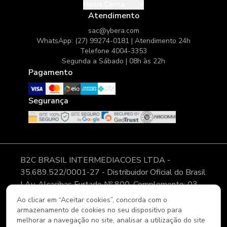
Minha Conta
Atendimento
sac@ybera.com
WhatsApp: (27) 99274-0181 | Atendimento 24h
Telefone 4004-3353
Segunda a Sábado | 08h às 22h
Pagamento
Segurança
B2C BRASIL INTERMEDIACOES LTDA -
35.689.522/0001-27 - Distribuidor Oficial do Brasil
| Av. Alcacibas Furtado Nº 800, Complemento: 03,
Modulo 11, Pátio 02, CLGV - Bairro: Canaã - Cidade:
Ao clicar em “Aceitar cookies”, concorda com o
Viana - ES - CEP: 29.135-008 As imagens, textos e
armazenamento de cookies no seu dispositivo para
layout aqui veiculados são de propriedade da Loja. É
melhorar a navegação no site, analisar a utilização do site