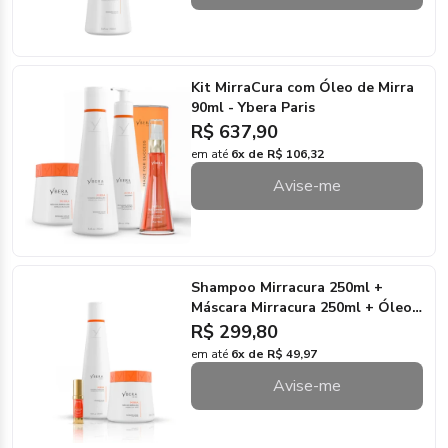
Kit MirraCura com Óleo de Mirra
90ml - Ybera Paris
R$ 637,90
em até
6x de R$ 106,32
Avise-me
Shampoo Mirracura 250ml +
Máscara Mirracura 250ml + Óleo
de Mirra 15ml - Ybera Paris
R$ 299,80
em até
6x de R$ 49,97
Avise-me