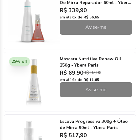
De Mirra Reparador 60ml - Ybera
Paris
R$ 339,90
em até
6x de R$ 56,65
Avise-me
Máscara Nutritiva Renew Oil
29% off
250g - Ybera Paris
R$ 69,90
R$ 97,90
em até
6x de R$ 11,65
Avise-me
Escova Progressiva 300g + Óleo
de Mirra 90ml - Ybera Paris
R$ 517,90