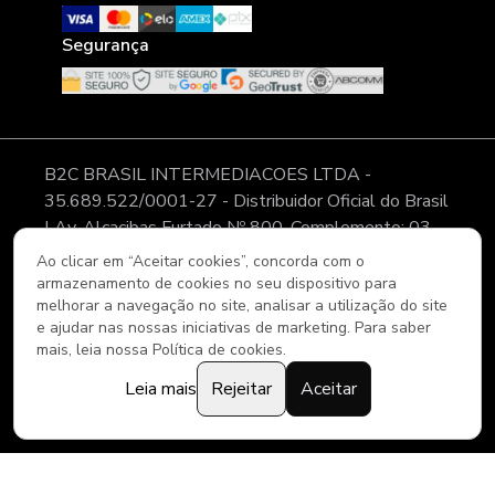
Segurança
B2C BRASIL INTERMEDIACOES LTDA -
35.689.522/0001-27 - Distribuidor Oficial do Brasil
| Av. Alcacibas Furtado Nº 800, Complemento: 03,
Modulo 11, Pátio 02, CLGV - Bairro: Canaã - Cidade:
Ao clicar em “Aceitar cookies”, concorda com o
Viana - ES - CEP: 29.135-008 As imagens, textos e
armazenamento de cookies no seu dispositivo para
melhorar a navegação no site, analisar a utilização do site
layout aqui veiculados são de propriedade da Loja. É
e ajudar nas nossas iniciativas de marketing. Para saber
proibida a utilização total ou parcial sem nossa
mais, leia nossa Política de cookies.
autorização.
Leia mais
Rejeitar
Aceitar