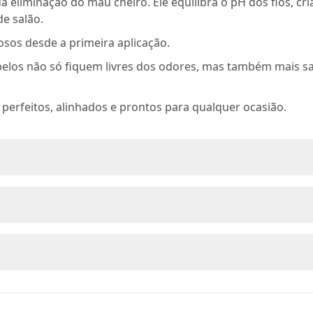
 eliminação do mau cheiro. Ele equilibra o pH dos fios, cri
de salão.
osos desde a primeira aplicação.
belos não só fiquem livres dos odores, mas também mais s
erfeitos, alinhados e prontos para qualquer ocasião.