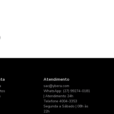
o
nta
Atendimento
a
sac@ybera.com
itos
WhatsApp: (27) 99274-0181
s
| Atendimento 24h
Telefone 4004-3353
Segunda a Sábado | 08h às
22h