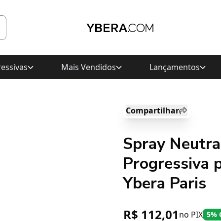
essivas
Mais Vendidos
Lançamentos
Compartilhar
Spray Neutra
Progressiva 
Ybera Paris
R$ 112,01
no PIX
5% 