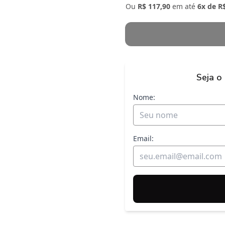
Ou
R$ 117,90
em até
6x de R
Seja o
Nome:
Email: