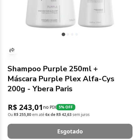
Shampoo Purple 250ml +
Máscara Purple Plex Alfa-Cys
200g - Ybera Paris
R$ 243,01
no PIX
5% OFF
Ou
R$ 255,80
em até
6x de R$ 42,63
sem juros
Esgotado