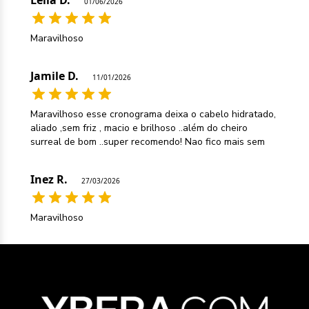
01/06/2026
Maravilhoso
Jamile D.
11/01/2026
Maravilhoso esse cronograma deixa o cabelo hidratado,
aliado ,sem friz , macio e brilhoso ..além do cheiro
surreal de bom ..super recomendo! Nao fico mais sem
Inez R.
27/03/2026
Maravilhoso
Fernando A.
26/04/2026
Maravilhoso toda a linha