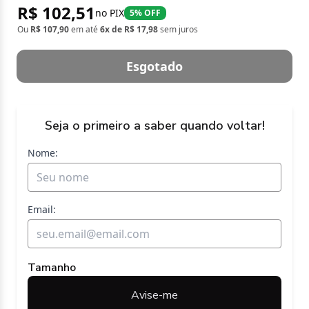
R$ 102,51
no PIX
5% OFF
Ou
R$ 107,90
em até
6x de R$ 17,98
sem juros
Esgotado
Seja o primeiro a saber quando voltar!
Nome:
Email:
Tamanho
Avise-me