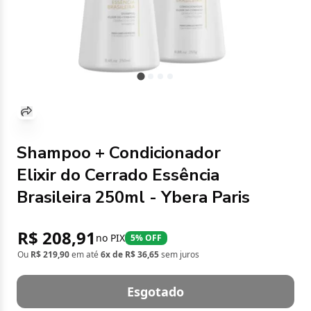
Shampoo + Condicionador
Elixir do Cerrado Essência
Brasileira 250ml - Ybera Paris
R$ 208,91
no PIX
5% OFF
Ou
R$ 219,90
em até
6x de R$ 36,65
sem juros
Esgotado