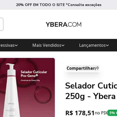
20% OFF EM TODO O SITE *Consulte exceções
essivas
Mais Vendidos
Lançamentos
Compartilhar
Selador Cuti
250g - Ybera
R$ 178,51
no PIX
5% 