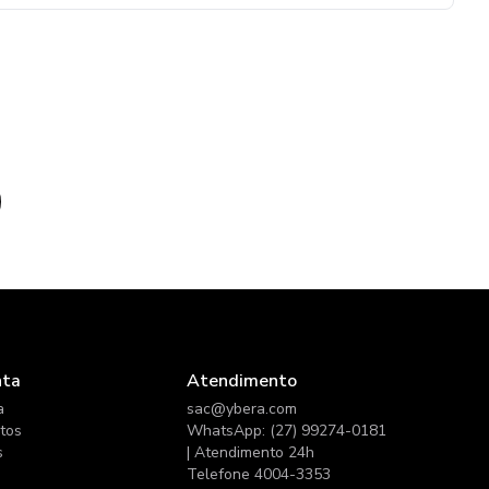
o
nta
Atendimento
a
sac@ybera.com
itos
WhatsApp: (27) 99274-0181
s
| Atendimento 24h
Telefone 4004-3353