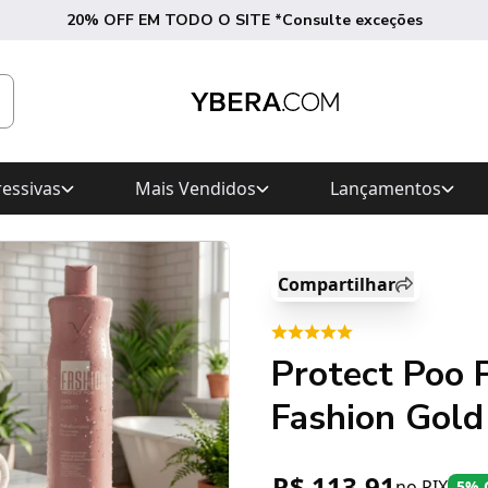
20% OFF EM TODO O SITE *Consulte exceções
essivas
Mais Vendidos
Lançamentos
Compartilhar
Protect Poo 
Fashion Gold
R$ 113,91
no PIX
5% 