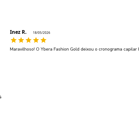
Inez R.
18/05/2026
Maravilhoso! O Ybera Fashion Gold deixou o cronograma capilar lo
%