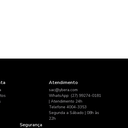
nta
Atendimento
a
sac@ybera.com
itos
WhatsApp: (27) 99274-0181
s
| Atendimento 24h
Telefone 4004-3353
Segunda a Sábado | 08h às
22h
Segurança