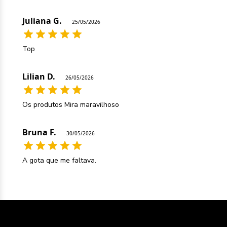
Juliana G.
25/05/2026
Top
Lilian D.
26/05/2026
Os produtos Mira maravilhoso
Bruna F.
30/05/2026
A gota que me faltava.
Maria H.
12/06/2026
Estou usando no cabelo da minha filha que estava bem
ressecado e o cabelo dela melhorou bastante, está