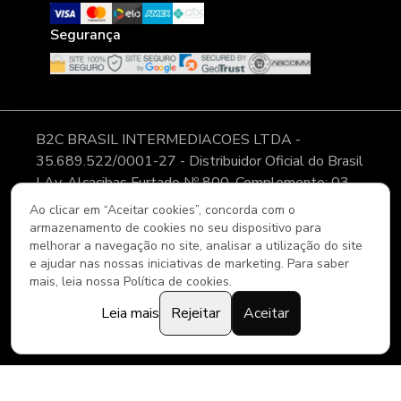
Segurança
B2C BRASIL INTERMEDIACOES LTDA -
35.689.522/0001-27 - Distribuidor Oficial do Brasil
| Av. Alcacibas Furtado Nº 800, Complemento: 03,
Modulo 11, Pátio 02, CLGV - Bairro: Canaã - Cidade:
Ao clicar em “Aceitar cookies”, concorda com o
Viana - ES - CEP: 29.135-008 As imagens, textos e
armazenamento de cookies no seu dispositivo para
melhorar a navegação no site, analisar a utilização do site
layout aqui veiculados são de propriedade da Loja. É
e ajudar nas nossas iniciativas de marketing. Para saber
proibida a utilização total ou parcial sem nossa
mais, leia nossa Política de cookies.
autorização.
Leia mais
Rejeitar
Aceitar