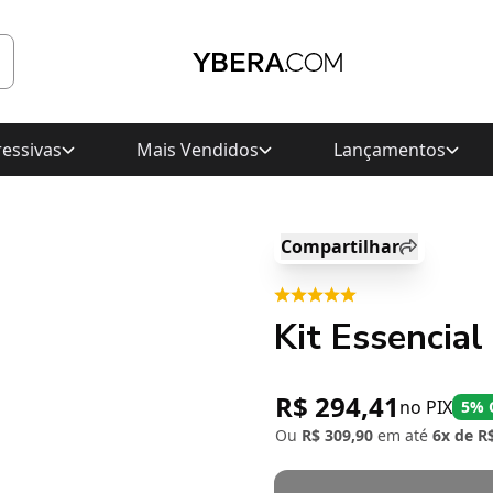
essivas
Mais Vendidos
Lançamentos
Compartilhar
Kit Essencial
R$ 294,41
no PIX
5% 
Ou
R$ 309,90
em até
6x de R