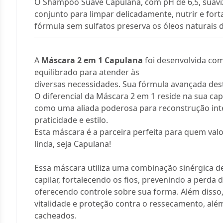
O Shampoo Suave Capulana, com pH de 6,5, suaviz
conjunto para limpar delicadamente, nutrir e for
fórmula sem sulfatos preserva os óleos naturais 
A
Máscara 2 em 1 Capulana
foi desenvolvida com
equilibrado para atender às
diversas necessidades. Sua fórmula avançada dest
O diferencial da Máscara 2 em 1 reside na sua ca
como uma aliada poderosa para reconstrução int
praticidade e estilo.
Esta máscara é a parceira perfeita para quem valo
linda, seja Capulana!
Essa máscara utiliza uma combinação sinérgica de
capilar, fortalecendo os fios, prevenindo a perda
oferecendo controle sobre sua forma. Além disso, 
vitalidade e proteção contra o ressecamento, alé
cacheados.