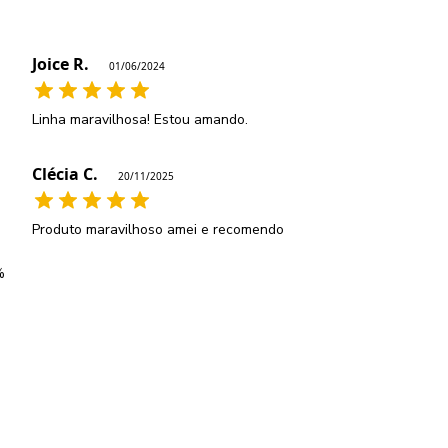
Joice R.
01/06/2024
Linha maravilhosa! Estou amando.
Clécia C.
20/11/2025
Produto maravilhoso amei e recomendo
%