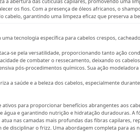
a a abertura das cutículas capilares, promovendo uma lim
talecer os fios. Com a presença de óleos africanos, o sham
do cabelo, garantindo uma limpeza eficaz que preserva a b
 uma tecnologia específica para cabelos crespos, cacheado
aca-se pela versatilidade, proporcionando tanto ação con
pacidade de combater o ressecamento, deixando os cabelos 
ensiva pós-procedimentos químicos. Sua ação modeladora 
riza a saúde e a beleza dos cabelos, especialmente durante 
 ativos para proporcionar benefícios abrangentes aos cab
 de água e garantindo nutrição e hidratação duradouras. A f
atua nas camadas mais profundas das fibras capilares, repõ
m de disciplinar o frizz. Uma abordagem completa para as n