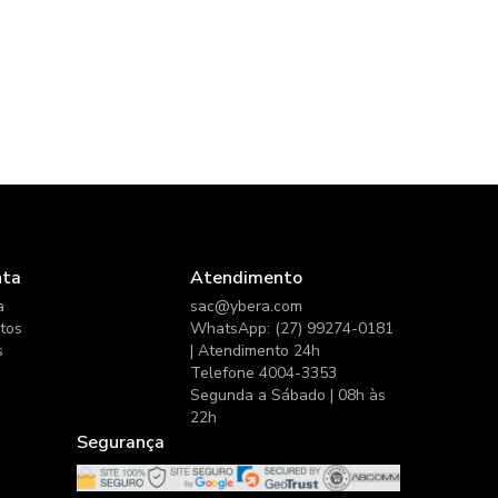
nta
Atendimento
a
sac@ybera.com
itos
WhatsApp: (27) 99274-0181
s
| Atendimento 24h
Telefone 4004-3353
Segunda a Sábado | 08h às
22h
Segurança