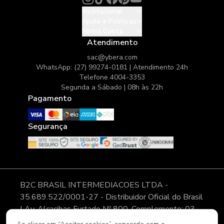
Institucional
Ajuda e Políticas
Minha Conta
Atendimento
sac@ybera.com
WhatsApp: (27) 99274-0181 | Atendimento 24h
Telefone 4004-3353
Segunda a Sábado | 08h às 22h
Pagamento
Segurança
B2C BRASIL INTERMEDIACOES LTDA -
35.689.522/0001-27 - Distribuidor Oficial do Brasil
| Av. Alcacibas Furtado Nº 800, Complemento: 03,
Modulo 11, Pátio 02, CLGV - Bairro: Canaã - Cidade: