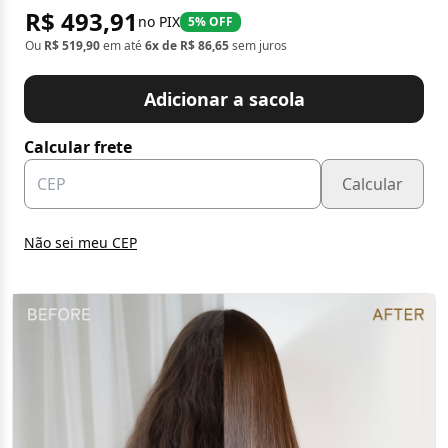
R$ 493,91
no PIX
5% OFF
Ou
R$ 519,90
em até
6x de R$ 86,65
sem juros
Adicionar a sacola
Calcular frete
Calcular
Não sei meu CEP