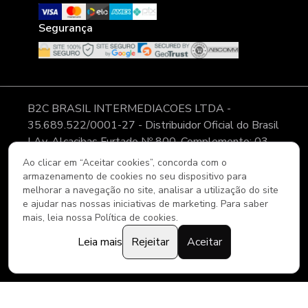
Segurança
B2C BRASIL INTERMEDIACOES LTDA -
35.689.522/0001-27 - Distribuidor Oficial do Brasil
| Av. Alcacibas Furtado Nº 800, Complemento: 03,
Modulo 11, Pátio 02, CLGV - Bairro: Canaã - Cidade:
Ao clicar em “Aceitar cookies”, concorda com o
Viana - ES - CEP: 29.135-008 As imagens, textos e
armazenamento de cookies no seu dispositivo para
melhorar a navegação no site, analisar a utilização do site
layout aqui veiculados são de propriedade da Loja. É
e ajudar nas nossas iniciativas de marketing. Para saber
proibida a utilização total ou parcial sem nossa
mais, leia nossa Política de cookies.
autorização.
Leia mais
Rejeitar
Aceitar