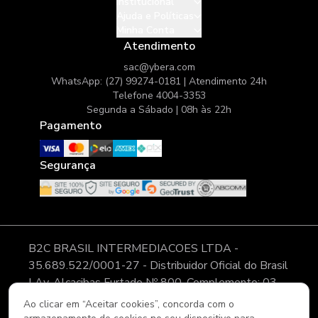
Institucional
Ajuda e Políticas
Minha Conta
Atendimento
sac@ybera.com
WhatsApp: (27) 99274-0181 | Atendimento 24h
Telefone 4004-3353
Segunda a Sábado | 08h às 22h
Pagamento
Segurança
B2C BRASIL INTERMEDIACOES LTDA -
35.689.522/0001-27 - Distribuidor Oficial do Brasil
| Av. Alcacibas Furtado Nº 800, Complemento: 03,
Modulo 11, Pátio 02, CLGV - Bairro: Canaã - Cidade:
Ao clicar em “Aceitar cookies”, concorda com o
Viana - ES - CEP: 29.135-008 As imagens, textos e