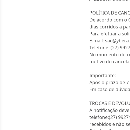
POLÍTICA DE CA
De acordo com o C
dias corridos a pa
Para efetuar a so
E-mail: sac@yber
Telefone: (27) 992
No momento do con
motivo do cancel
Importante:
Após o prazo de 7 
Em caso de dúvida
TROCAS E DEVOL
A notificação deve
telefone:(27) 992
recebidos e não se