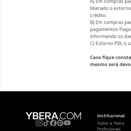
A) Em compras pag
liberado o estorn
crédito.
B) Em compras pag
pagamentos Pagar.
informando os dado
C) Estorno PIX, o 
Caso fique const
mesmo será devol
Institucional
Sobre a Ybera
Profissionais