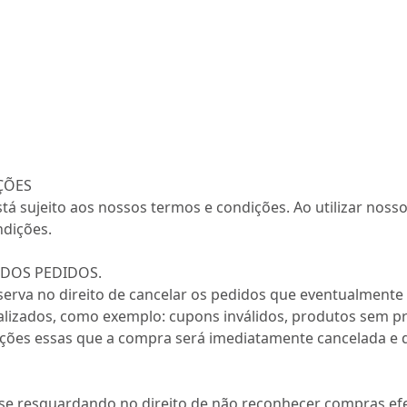
ÇÕES
stá sujeito aos nossos termos e condições. Ao utilizar noss
ndições.
DOS PEDIDOS.
serva no direito de cancelar os pedidos que eventualment
alizados, como exemplo: cupons inválidos, produtos sem 
uações essas que a compra será imediatamente cancelada e 
 se resguardando no direito de não reconhecer compras efe