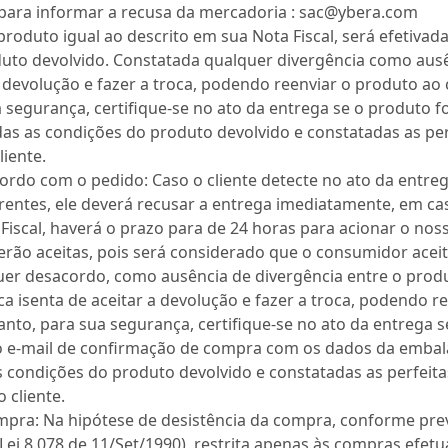
para informar a recusa da mercadoria : sac@ybera.com
produto igual ao descrito em sua Nota Fiscal, será efetiva
uto devolvido. Constatada qualquer divergência como ausênc
a devolução e fazer a troca, podendo reenviar o produto ao 
 segurança, certifique-se no ato da entrega se o produto f
das as condições do produto devolvido e constatadas as pe
iente.
rdo com o pedido: Caso o cliente detecte no ato da entr
erentes, ele deverá recusar a entrega imediatamente, em c
Fiscal, haverá o prazo para de 24 horas para acionar o nos
erão aceitas, pois será considerado que o consumidor acei
er desacordo, como ausência de divergência entre o produ
ica isenta de aceitar a devolução e fazer a troca, podendo r
tanto, para sua segurança, certifique-se no ato da entrega 
o e-mail de confirmação de compra com os dados da emba
s condições do produto devolvido e constatadas as perfeit
 cliente.
mpra: Na hipótese de desistência da compra, conforme prev
i 8.078 de 11/Set/1990), restrita apenas às compras efetua