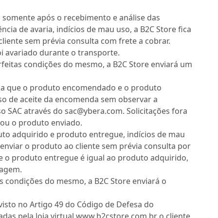
da somente após o recebimento e análise das
ia de avaria, indícios de mau uso, a B2C Store fica
cliente sem prévia consulta com frete a cobrar.
oi avariado durante o transporte.
rfeitas condições do mesmo, a B2C Store enviará um
ega que o produto encomendado e o produto
aso de aceite da encomenda sem observar a
so SAC através do sac@ybera.com. Solicitações fora
tou o produto enviado.
to adquirido e produto entregue, indícios de mau
eenviar o produto ao cliente sem prévia consulta por
se o produto entregue é igual ao produto adquirido,
lagem.
as condições do mesmo, a B2C Store enviará o
isto no Artigo 49 do Código de Defesa do
das pela loja virtual www.b2cstore.com.br o cliente