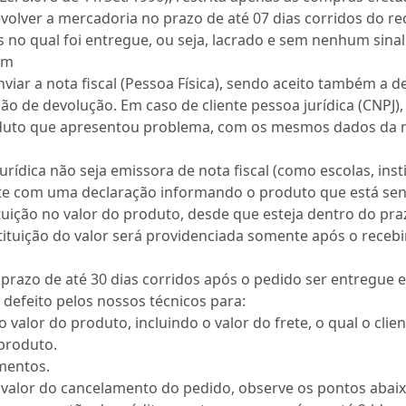
evolver a mercadoria no prazo de até 07 dias corridos do r
o qual foi entregue, ou seja, lacrado e sem nenhum sinal de
om
nviar a nota fiscal (Pessoa Física), sendo aceito também a
ção de devolução. Em caso de cliente pessoa jurídica (CNPJ)
uto que apresentou problema, com os mesmos dados da no
urídica não seja emissora de nota fiscal (como escolas, insti
 com uma declaração informando o produto que está sendo 
tuição no valor do produto, desde que esteja dentro do pr
tituição do valor será providenciada somente após o receb
 prazo de até 30 dias corridos após o pedido ser entregue 
defeito pelos nossos técnicos para:
no valor do produto, incluindo o valor do frete, o qual o cli
produto.
mentos.
valor do cancelamento do pedido, observe os pontos abaix