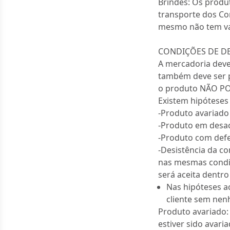
Brindes: Os produ
transporte dos Co
mesmo não tem va
CONDIÇÕES DE D
A mercadoria deve
também deve ser p
o produto NÃO P
Existem hipóteses
-Produto avariado
-Produto em desac
-Produto com defei
-Desistência da c
nas mesmas condiç
será aceita dentro
Nas hipóteses a
cliente sem nen
Produto avariado:
estiver sido avar