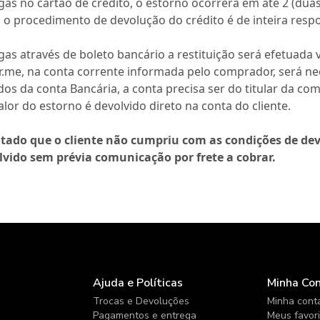
as no cartão de crédito, o estorno ocorrerá em até 2 (du
o o procedimento de devolução do crédito é de inteira resp
as através de boleto bancário a restituição será efetuada 
me, na conta corrente informada pelo comprador, será nec
s da conta Bancária, a conta precisa ser do titular da com
valor do estorno é devolvido direto na conta do cliente.
atado que o cliente não cumpriu com as condições de de
vido sem prévia comunicação por frete a cobrar.
Ajuda e Políticas
Minha Co
Trocas e Devoluções
Minha cont
Pagamentos e entrega
Meus favor