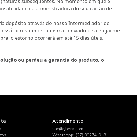
as) faturas subsequentes. No momento em que é
onsabilidade da administradora do seu cartão de
via depósito através do nosso Intermediador de
essário responder ao e-mail enviado pela Pagar.me
pra, o estorno ocorrerá em até 15 dias úteis.
volução ou perdeu a garantia do produto, o
nta
Atendimento
a
sac@ybera.com
itos
WhatsApp: (27) 99274-0181