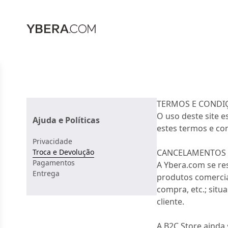
TERMOS E CONDI
O uso deste site e
Ajuda e Políticas
estes termos e co
Privacidade
Troca e Devolução
CANCELAMENTOS 
Pagamentos
A Ybera.com se re
Entrega
produtos comerci
compra, etc.; sit
cliente.
A B2C Store ainda