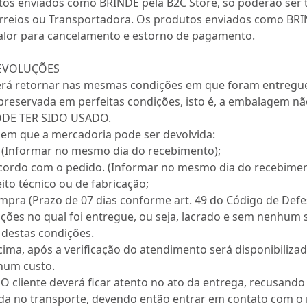
tos enviados como BRINDE pela B2C Store, só poderão ser 
rreios ou Transportadora. Os produtos enviados como BRI
lor para cancelamento e estorno de pagamento.
EVOLUÇÕES
rá retornar nas mesmas condições em que foram entregues.
reservada em perfeitas condições, isto é, a embalagem não
ODE TER SIDO USADO.
 em que a mercadoria pode ser devolvida:
 (Informar no mesmo dia do recebimento);
ordo com o pedido. (Informar no mesmo dia do recebimen
to técnico ou de fabricação;
ompra (Prazo de 07 dias conforme art. 49 do Código de Def
ões no qual foi entregue, ou seja, lacrado e sem nenhum 
 destas condições.
cima, após a verificação do atendimento será disponibiliz
hum custo.
 O cliente deverá ficar atento no ato da entrega, recusa
iada no transporte, devendo então entrar em contato com 