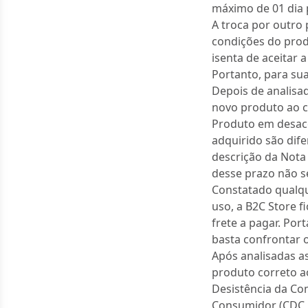
máximo de 01 dia 
A troca por outro 
condições do prod
isenta de aceitar 
Portanto, para sua
Depois de analisa
novo produto ao cl
Produto em desaco
adquirido são dif
descrição da Nota 
desse prazo não s
Constatado qualqu
uso, a B2C Store f
frete a pagar. Por
basta confrontar 
Após analisadas a
produto correto ao
Desistência da Co
Consumidor (CDC Le