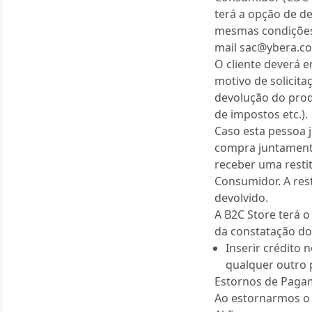
terá a opção de d
mesmas condições n
mail sac@ybera.c
O cliente deverá e
motivo de solicita
devolução do prod
de impostos etc.).
Caso esta pessoa j
compra juntamente
receber uma resti
Consumidor. A res
devolvido.
A B2C Store terá o
da constatação do 
Inserir crédito 
qualquer outro 
Estornos de Paga
Ao estornarmos o 