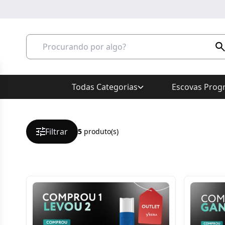
Todas Categorias
Escovas Progr
Filtrar
5
produto(s)