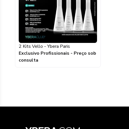
2 Kits Vello - Ybera Paris
Exclusivo Profissionais - Preço sob
consulta