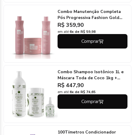
Combo Manutenção Completa
Pós Progressiva Fashion Gold
500ml/500g
R$ 359,90
em até
6x de R$ 59,98
Comprar
Combo Shampoo Isotônico 1L e
Máscara Toda de Coco 1kg +
Elixir de Coco 60ml - Terra Coco
R$ 447,90
em até
6x de R$ 74,65
Comprar
100Tímetros Condicionador