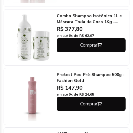
Combo Shampoo Isotônico 1L e
Máscara Toda de Coco 1Kg -
Terra Coco
R$ 377,80
em até
6x de R$ 62,97
Comprar
Protect Poo Pré-Shampoo 500g -
Fashion Gold
R$ 147,90
em até
6x de R$ 24,65
Comprar