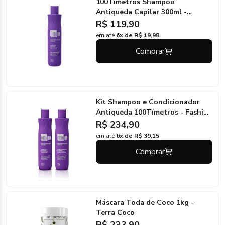
100Tímetros Shampoo
Antiqueda Capilar 300ml -
Fashion Gold
R$ 119,90
em até
6x de R$ 19,98
Comprar
Kit Shampoo e Condicionador
Antiqueda 100Tímetros - Fashion
Gold
R$ 234,90
em até
6x de R$ 39,15
Comprar
Máscara Toda de Coco 1kg -
Terra Coco
R$ 233,90