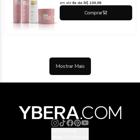
em até
6x de R$ 109,98
Comprar
Mostrar Mais
Institucional
Ajuda e Políticas