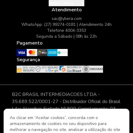
Minha Conta
Atendimento
sac@ybera.com
WhatsApp: (27) 99274-0181 | Atendimento 24h
Telefone 4004-3353
Segunda a Sábado | 08h às 22h
Pagamento
Segurança
B2C BRASIL INTERMEDIACOES LTDA -
35.689.522/0001-27 - Distribuidor Oficial do Brasil
| Av. Alcacibas Furtado Nº 800, Complemento: 03,
Modulo 11, Pátio 02, CLGV - Bairro: Canaã - Cidade:
Ao clicar em “Aceitar cookies”, concorda com o
Viana - ES - CEP: 29.135-008 As imagens, textos e
armazenamento de cookies no seu dispositivo para
layout aqui veiculados são de propriedade da Loja. É
melhorar a navegação no site, analisar a utilização do site