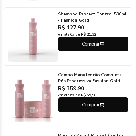
Shampoo Protect Control 500ml
- Fashion Gold
R$ 127,90
em até
6x de R$ 21,32
Comprar
Combo Manutenção Completa
Pós Progressiva Fashion Gold
500ml/500g
R$ 359,90
em até
6x de R$ 59,98
Comprar
Máscara 2 em 1 Protect Control