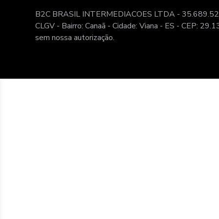
B2C BRASIL INTERMEDIACOES LTDA - 35.689.522/0001-
CLGV - Bairro: Canaã - Cidade: Viana - ES - CEP: 29.1
sem nossa autorização.