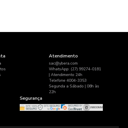
nta
Atendimento
a
sac@ybera.com
itos
WhatsApp: (27) 99274-0181
s
| Atendimento 24h
Telefone 4004-3353
Segunda a Sábado | 08h às
22h
Segurança