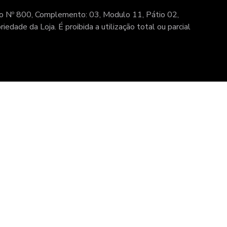
o Nº 800, Complemento: 03, Modulo 11, Pátio 02,
dade da Loja. É proibida a utilização total ou parcial