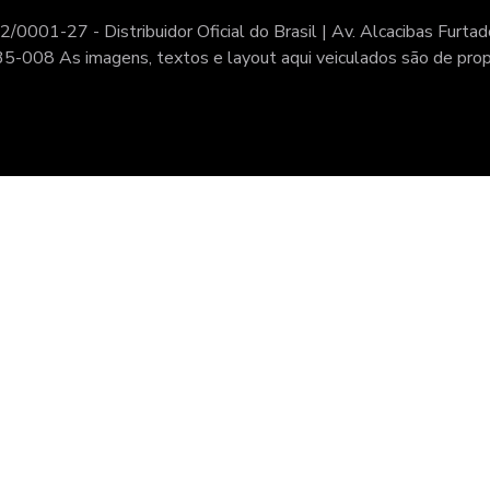
27 - Distribuidor Oficial do Brasil | Av. Alcacibas Furtad
35-008 As imagens, textos e layout aqui veiculados são de proprie