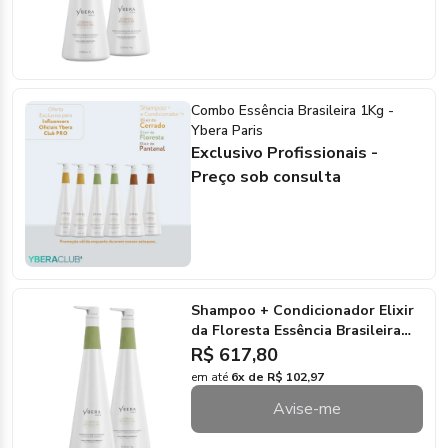
Combo Essência Brasileira 1Kg -
Ybera Paris
Exclusivo Profissionais -
Preço sob consulta
Shampoo + Condicionador Elixir
da Floresta Essência Brasileira
1Kg - Ybera Paris
R$ 617,80
em até
6x de R$ 102,97
Avise-me