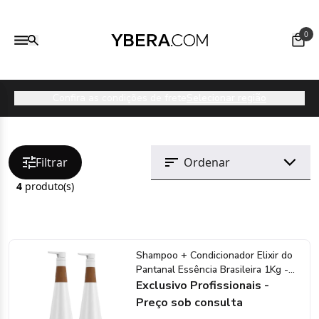
0
Confira as condições de frete
Selecionar região
Filtrar
4
produto(s)
Shampoo + Condicionador Elixir do
Pantanal Essência Brasileira 1Kg -
Ybera Paris
Exclusivo Profissionais -
Preço sob consulta